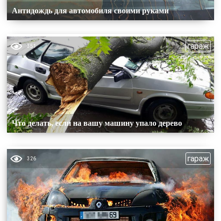
Антидождь для автомобиля своими руками
гараж
351
Что делать, если на вашу машину упало дерево
гараж
326