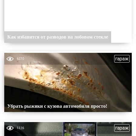
Как избавится от разводов на лобовом стекле
гараж
6270
Убрать рыжики с кузова автомобиля просто!
гараж
1116