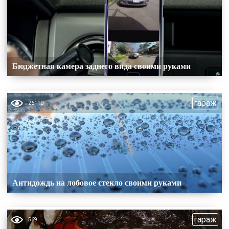
Бюджетная камера заднего вида своими руками
гараж
26110
Антидождь на лобовое стекло своими руками
гараж
569