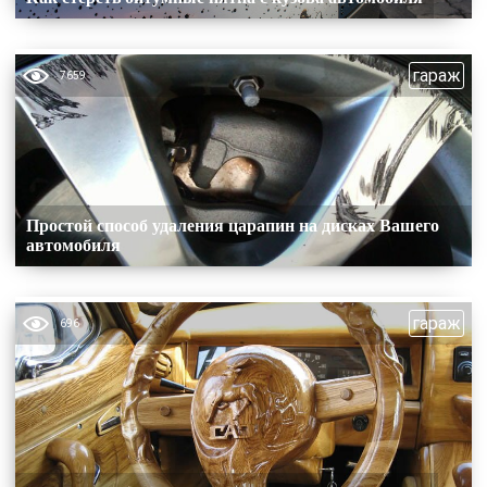
гараж
7659
Простой способ удаления царапин на дисках Вашего
автомобиля
гараж
696