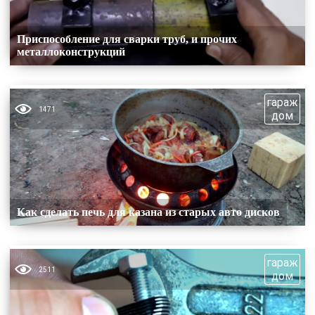
Приспособление для сварки труб, и прочих
металлоконструкций
гараж
1471
дом
Как сделать печь для казана из старых авто дисков
гараж
2511
дом