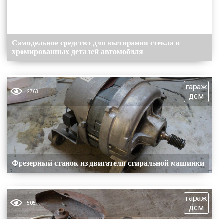
Самодельное средство для вытирания стекла и
хромированных деталей автомобиля
гараж
2763
дом
Фрезерный станок из двигателя стиральной машинки
гараж
505
дом