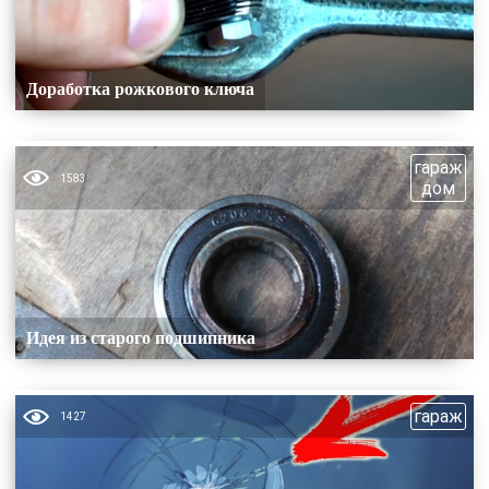
Доработка рожкового ключа
гараж
1583
дом
Идея из старого подшипника
гараж
1427