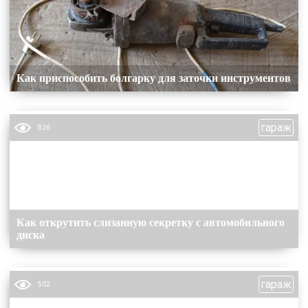
Как приспособить болгарку для заточки инструментов
гараж
826
Как открутить слизанную секретку с автомобильного
диска
гараж
502