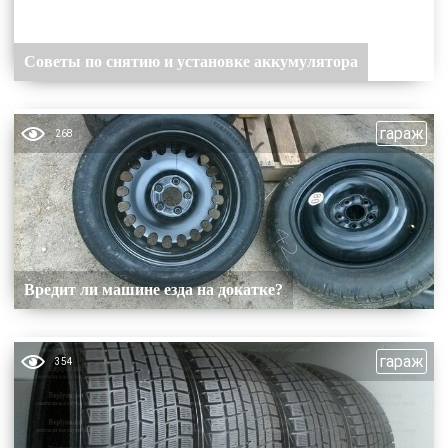
Советы по снятию и установке аккумулятора
гараж
268
Вредит ли машине езда на докатке?
гараж
354