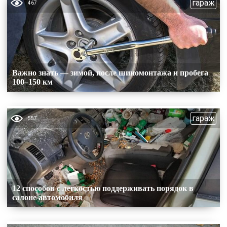
гараж
467
Важно знать — зимой, после шиномонтажа и пробега
100–150 км
гараж
557
12 способов с легкостью поддерживать порядок в
салоне автомобиля