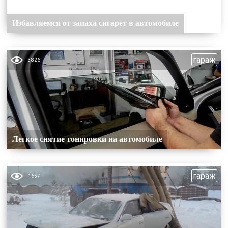
Избавляемся от запаха сигарет в автомобиле
гараж
3826
Легкое снятие тонировки на автомобиле
гараж
1657