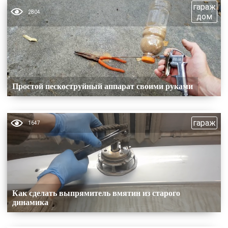
гараж
2804
дом
Простой пескоструйный аппарат своими руками
гараж
1647
Как сделать выпрямитель вмятин из старого
динамика