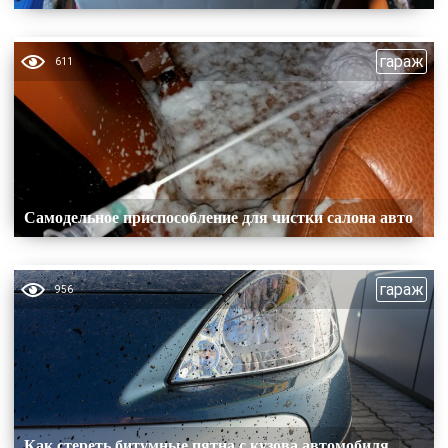
гараж
611
Самодельное приспособление для чистки салона авто
гараж
956
Как стереть битумные пятна с кузова автомобиля