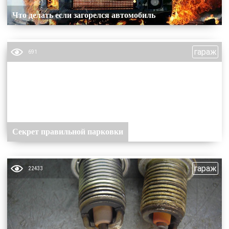
Что делать если загорелся автомобиль
гараж
691
Секрет правильной парковки
гараж
22433