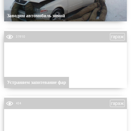
Заводим автомобиль зимой
гараж
31910
Устраняем запотевание фар
гараж
434