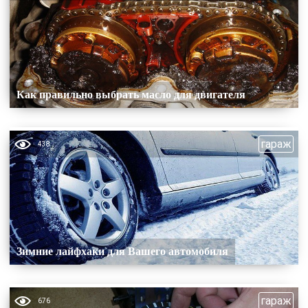
Как правильно выбрать масло для двигателя
гараж
438
Зимние лайфхаки для Вашего автомобиля
гараж
676