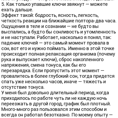
5. Как только упавшие ключи звякнут — можете
ехать дальше.
Эффект такой: бодрость, ясность, легкость,
четкость реакции на ближайшие полтора-два часа.
Ощущения в теле и сознании — не будто вы
выспались, а будто бы сонливость и утомленность
и не наступали. Работает, насколько я понял, так:
падение ключей — это самый момент провала в
сон, вот его и нужно поймать. Именно в этой точке
происходит полная релаксация организма (почему
рука и выпускает ключи), сброс накопленного
напряжения, смена тонуса, как бы его
перезарядка. Если пропустить этот момент —
провалитесь в более глубокий сон, тогда придется
спать уже несколько часов, иначе — тяжесть и
отсутствие тонуса.
У меня был довольно длительный период, когда
приходилось по работе чуть ли не каждую ночь
переезжать в другой город, график был плотный.
Много-много раз пользовался этим способом и
всегда он работал безотказно. По моему опыту —