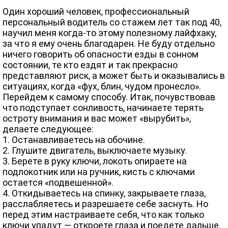
Один хороший человек, профессиональный
персональный водитель со стажем лет так под 40,
научил меня когда-то этому полезному лайфхаку,
за что я ему очень благодарен. Не буду отдельно
ничего говорить об опасности езды в сонном
состоянии, те кто ездят и так прекрасно
представляют риск, а может быть и оказывались в
ситуациях, когда «фух, блин, чудом пронесло».
Перейдем к самому способу. Итак, почувствовав
что подступает сонливость, начинаете терять
остроту внимания и вас может «вырубить»,
делаете следующее:
1. Останавливаетесь на обочине.
2. Глушите двигатель, выключаете музыку.
3. Берете в руку ключи, локоть опираете на
подлокотник или на ручник, кисть с ключами
остается «подвешенной».
4. Откидываетесь на спинку, закрываете глаза,
расслабляетесь и разрешаете себе заснуть. Но
перед этим настраиваете себя, что как только
ключи упадут — откроете глаза и поедете дальше.