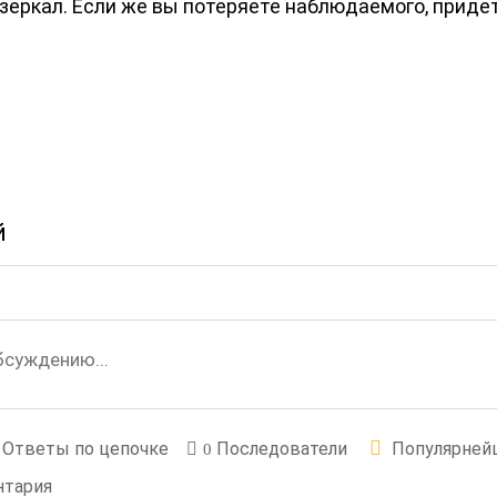
ю зеркал. Если же вы потеряете наблюдаемого, приде
й
Ответы по цепочке
Последователи
Популярней
0
нтария