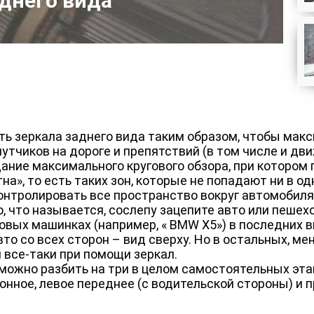
днего вида
ить зеркала заднего вида таким образом, чтобы мак
утчиков на дороге и препятствий (в том числе и дв
ание максимального кругового обзора, при котором 
а», то есть таких зон, которые не попадают ни в одн
тролировать все пространство вокруг автомобиля,
, что называется, сослепу зацепите авто или пешех
овых машинках (например, « BMW X5») в последних 
о со всех сторон – вид сверху. Но в остальных, ме
 все-таки при помощи зеркал.
ожно разбить на три в целом самостоятельных этап
лонное, левое переднее (с водительской стороны) и 