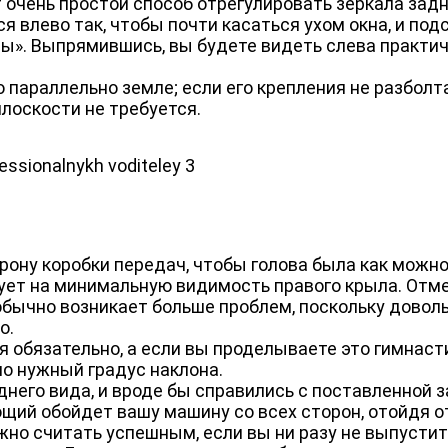
очень простой способ отрегулировать зеркала задн
 влево так, чтобы почти касаться ухом окна, и под
мы». Выпрямившись, вы будете видеть слева практич
 параллельно земле; если его крепления не разболт
лоскости не требуется.
орону коробки передач, чтобы голова была как можно
дует на минимальную видимость правого крыла. Отме
обычно возникает больше проблем, поскольку довол
о.
я обязательно, а если вы проделываете это гимнас
ло нужный градус наклона.
днего вида, и вроде бы справились с поставленной з
щий обойдет вашу машину со всех сторон, отойдя о
жно считать успешным, если вы ни разу не выпустит