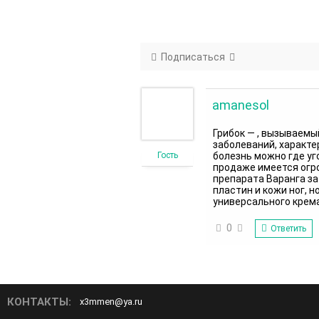
Подписаться
amanesol
Грибок — , вызываем
заболеваний, характ
Гость
болезнь можно где уго
продаже имеется огро
препарата Варанга за
пластин и кожи ног, 
универсального крем
0
Ответить
КОНТАКТЫ:
x3mmen@ya.ru