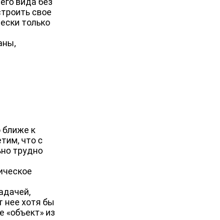
его вида без
строить свое
ески только
аны,
 ближе к
тим, что с
ьно трудно
тическое
адачей,
т нее хотя бы
е «объект» из