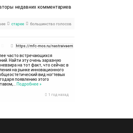
вторы недавних комментариев
вее
старее
большинство голосов
олее часто встречающихся
ий. Найти эту очень заразную
невзира на тот факт, что сейчас в
ления на рынке инновационного
 общеэстетический вид ногтевых
агодаря появлению этого
тавом,
…
Подробнее »
1 год назад