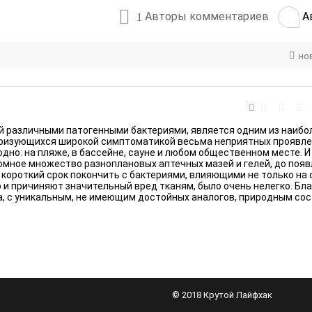
Авторы комментариев
А
1
но
ый различными патогенными бактериями, является одним из наиб
еризующихся широкой симптоматикой весьма неприятных проявлен
дно: на пляже, в бассейне, сауне и любом общественном месте. И 
мное множество разноплановых аптечных мазей и гелей, до появ
 короткий срок покончить с бактериями, влияющими не только на
но и причиняют значительный вред тканям, было очень нелегко. Бл
а, с уникальным, не имеющим достойных аналогов, природным сос
© 2018 Крутой Лайфхак