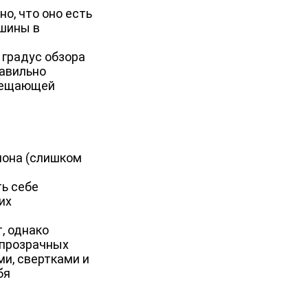
о, что оно есть
ашины в
 градус обзора
равильно
обещающей
алона (слишком
ть себе
их
, однако
упрозрачных
и, свертками и
бя