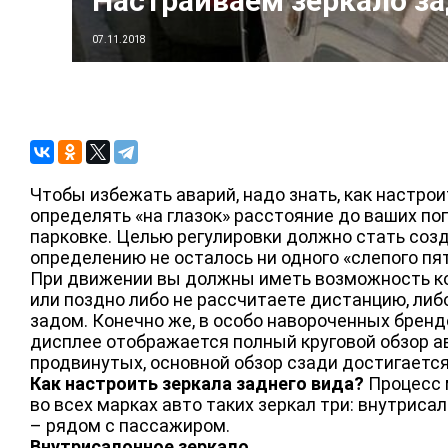
Настраиваем зеркало за
07.11.2018
Чтобы избежать аварий, надо знать, как настро
определять «на глазок» расстояние до ваших поп
парковке. Целью регулировки должно стать созд
определению не осталось ни одного «слепого пятн
При движении вы должны иметь возможность кон
или поздно либо не рассчитаете дистанцию, либо
задом. Конечно же, в особо навороченных бренд
дисплее отображается полный круговой обзор авт
продвинутых, основной обзор сзади достигается
Как настроить зеркала заднего вида?
Процесс м
во всех марках авто таких зеркал три: внутриса
– рядом с пассажиром.
Внутрисалонное зеркало