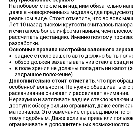
На лобовом стекле или над ним обязательно нал
даже в «навороченных» моделях, где предусмот
реальном виде. Стоит отметить, что во всех маш
Лет 10 назад писком крутости считалось панора
и считалось более информативным, чем плоское.
рассчитать дистанцию. Именно поэтому произво
разработки.
Основные правила настройки салонного зеркал
заднее стекло вашего авто должно быть полно
обзор должен захватывать низ стекла сзади и
в поле зрения не должны попадать ни капот (э
задранное положение).
Дополнительно стоит отметить
, что при обра
особенной вольности. Не нужно обвешивать его 
раскачивание снижает и рассеивает внимание.
Неразумно и затягивать заднее стекло жалюзи ил
доступ к обзору сильно ограничат, даже если з
материалов. Это замечание справедливо и по о
тому подобным. Даже если вы привыкли пользов
ограничивать в дополнительных возможностях.