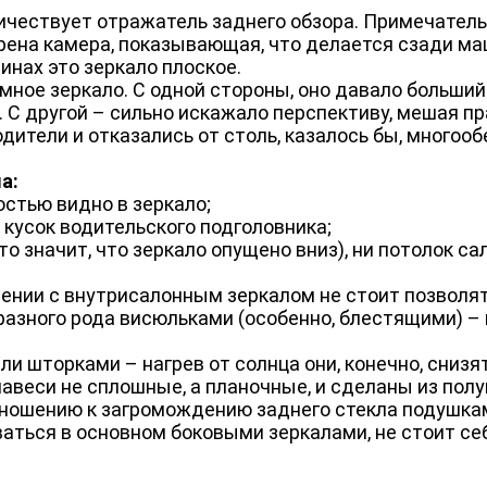
ичествует отражатель заднего обзора. Примечательн
рена камера, показывающая, что делается сзади м
инах это зеркало плоское.
мное зеркало. С одной стороны, оно давало больший
 С другой – сильно искажало перспективу, мешая п
дители и отказались от столь, казалось бы, много
а:
стью видно в зеркало;
 кусок водительского подголовника;
то значит, что зеркало опущено вниз), ни потолок с
щении с внутрисалонным зеркалом не стоит позволя
разного рода висюльками (особенно, блестящими) – 
и шторками – нагрев от солнца они, конечно, снизят
анавеси не сплошные, а планочные, и сделаны из пол
тношению к загромождению заднего стекла подушкам
аться в основном боковыми зеркалами, не стоит се