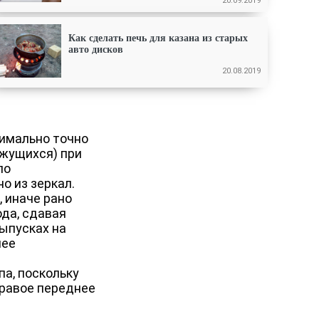
20.09.2019
Как сделать печь для казана из старых
авто дисков
20.08.2019
симально точно
ижущихся) при
по
о из зеркал.
 иначе рано
ода, сдавая
выпусках на
нее
а, поскольку
правое переднее