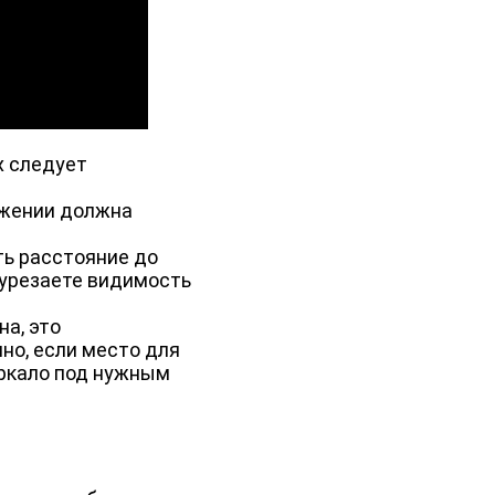
х следует
ижении должна
ть расстояние до
 урезаете видимость
на, это
но, если место для
еркало под нужным