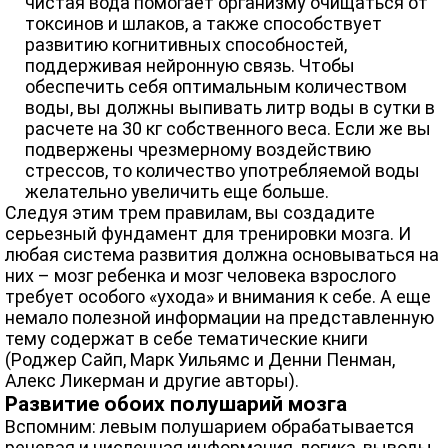
чистая вода помогает организму очищаться от
токсинов и шлаков, а также способствует
развитию когнитивных способностей,
поддерживая нейронную связь. Чтобы
обеспечить себя оптимальным количеством
воды, вы должны выпивать литр воды в сутки в
расчете на 30 кг собственного веса. Если же вы
подвержены чрезмерному воздействию
стрессов, то количество употребляемой воды
желательно увеличить еще больше.
Следуя этим трем правилам, вы создадите
серьезный фундамент для тренировки мозга. И
любая система развития должна основываться на
них – мозг ребенка и мозг человека взрослого
требует особого «ухода» и внимания к себе. А еще
немало полезной информации на представленную
тему содержат в себе тематические книги
(Роджер Сайп, Марк Уильямс и Денни Пенман,
Алекс Ликерман и другие авторы).
Развитие обоих полушарий мозга
Вспомним: левым полушарием обрабатывается
речевая и численная информация, логика, выводы,