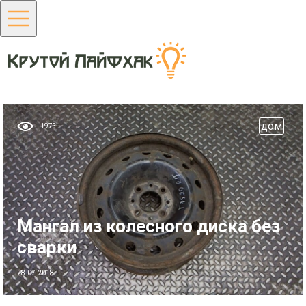
дом
1973
Мангал из колесного диска без
сварки
28.07.2018