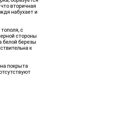
 что вторичная
ождя набухает и
тополя, с
верной стороны
а белой березы
вствительна к
она покрыта
 отсутствуют