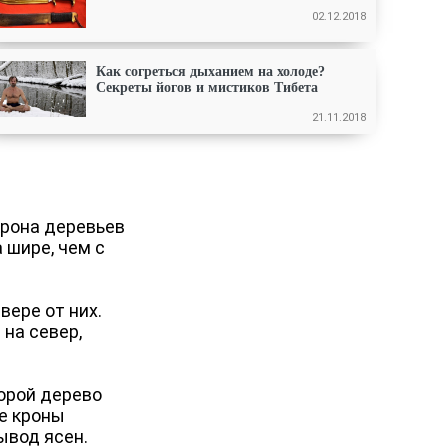
02.12.2018
Как согреться дыханием на холоде?
Секреты йогов и мистиков Тибета
21.11.2018
крона деревьев
 шире, чем с
вере от них.
 на север,
торой дерево
ие кроны
ывод ясен.