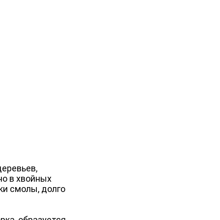
деревьев,
но в хвойных
ки смолы, долго
рка, образуется