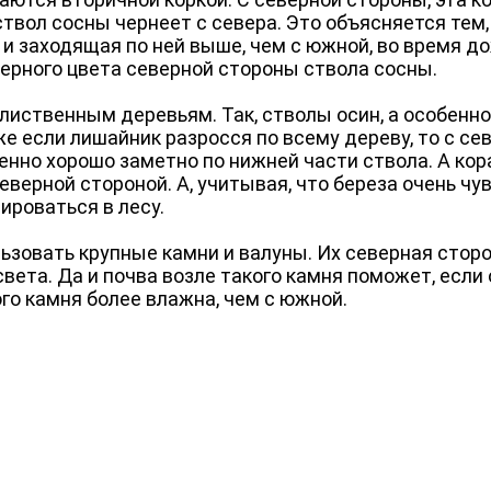
ствол сосны чернеет с севера. Это объясняется тем,
 и заходящая по ней выше, чем с южной, во время д
ерного цвета северной стороны ствола сосны.
иственным деревьям. Так, стволы осин, а особенно 
е если лишайник разросся по всему дереву, то с се
бенно хорошо заметно по нижней части ствола. А кор
верной стороной. А, учитывая, что береза очень чу
ироваться в лесу.
ьзовать крупные камни и валуны. Их северная стор
света. Да и почва возле такого камня поможет, если
го камня более влажна, чем с южной.