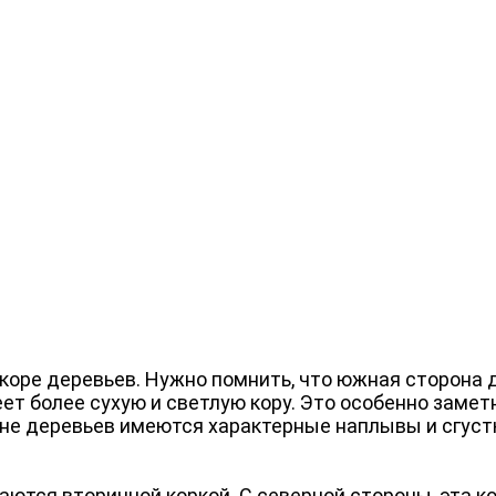
коре деревьев. Нужно помнить, что южная сторона 
еет более сухую и светлую кору. Это особенно замет
оне деревьев имеются характерные наплывы и сгуст
аются вторичной коркой. С северной стороны, эта ко