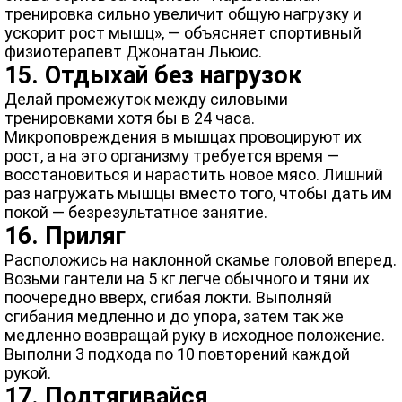
тренировка сильно увеличит общую нагрузку и
ускорит рост мышц», — объясняет спортивный
физиотерапевт Джонатан Льюис.
15. Отдыхай без нагрузок
Делай промежуток между силовыми
тренировками хотя бы в 24 часа.
Микроповреждения в мышцах провоцируют их
рост, а на это организму требуется время —
восстановиться и нарастить новое мясо. Лишний
раз нагружать мышцы вместо того, чтобы дать им
покой — безрезультатное занятие.
16. Приляг
Расположись на наклонной скамье головой вперед.
Возьми гантели на 5 кг легче обычного и тяни их
поочередно вверх, сгибая локти. Выполняй
сгибания медленно и до упора, затем так же
медленно возвращай руку в исходное положение.
Выполни 3 подхода по 10 повторений каждой
рукой.
17. Подтягивайся