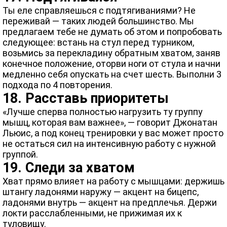
Ты еле справляешься с подтягиваниями? Не
переживай — таких людей большинство. Мы
предлагаем тебе не думать об этом и попробовать
следующее: встань на стул перед турником,
возьмись за перекладину обратным хватом, заняв
конечное положение, оторви ноги от стула и начни
медленно себя опускать на счет шесть. Выполни 3
подхода по 4 повторения.
18. Расставь приоритеты
«Лучше сперва полностью нагрузить ту группу
мышц, которая вам важнее», — говорит Джонатан
Льюис, а под конец тренировки у вас может просто
не остаться сил на интенсивную работу с нужной
группой.
19. Следи за хватом
Хват прямо влияет на работу с мышцами: держишь
штангу ладонями наружу — акцент на бицепс,
ладонями внутрь — акцент на предплечья. Держи
локти расслабленными, не прижимая их к
туловищу.