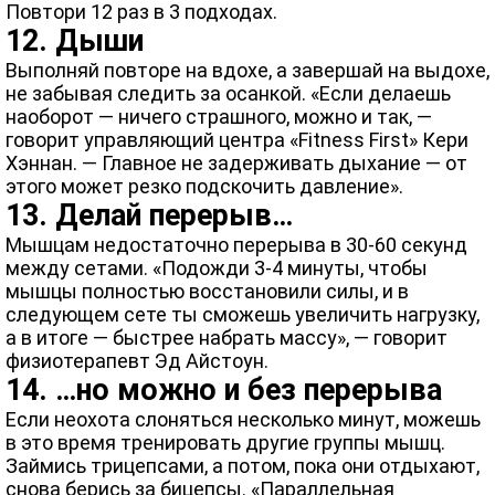
Повтори 12 раз в 3 подходах.
12. Дыши
Выполняй повторе на вдохе, а завершай на выдохе,
не забывая следить за осанкой. «Если делаешь
наоборот — ничего страшного, можно и так, —
говорит управляющий центра «Fitness First» Кери
Хэннан. — Главное не задерживать дыхание — от
этого может резко подскочить давление».
13. Делай перерыв…
Мышцам недостаточно перерыва в 30-60 секунд
между сетами. «Подожди 3-4 минуты, чтобы
мышцы полностью восстановили силы, и в
следующем сете ты сможешь увеличить нагрузку,
а в итоге — быстрее набрать массу», — говорит
физиотерапевт Эд Айстоун.
14. …но можно и без перерыва
Если неохота слоняться несколько минут, можешь
в это время тренировать другие группы мышц.
Займись трицепсами, а потом, пока они отдыхают,
снова берись за бицепсы. «Параллельная